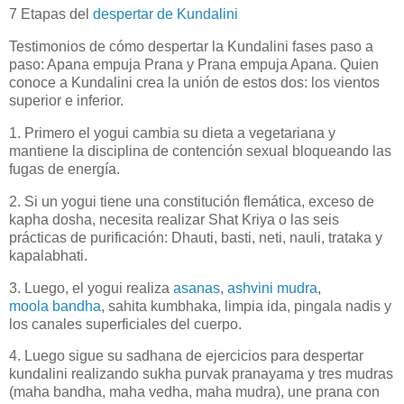
7 Etapas del
despertar de Kundalini
Testimonios de cómo despertar la Kundalini fases paso a
paso: Apana empuja Prana y Prana empuja Apana. Quien
conoce a Kundalini crea la unión de estos dos: los vientos
superior e inferior.
1. Primero el yogui cambia su dieta a vegetariana y
mantiene la disciplina de contención sexual bloqueando las
fugas de energía.
2. Si un yogui tiene una constitución flemática, exceso de
kapha dosha, necesita realizar Shat Kriya o las seis
prácticas de purificación: Dhauti, basti, neti, nauli, trataka y
kapalabhati.
3. Luego, el yogui realiza
asanas
,
ashvini mudra
,
moola bandha
, sahita kumbhaka, limpia ida, pingala nadis y
los canales superficiales del cuerpo.
4. Luego sigue su sadhana de ejercicios para despertar
kundalini realizando sukha purvak pranayama y tres mudras
(maha bandha, maha vedha, maha mudra), une prana con